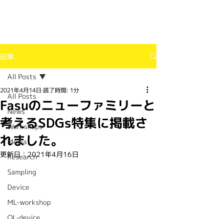
記事
All Posts
2021年4月14日
読了時間: 1分
All Posts
Fasuのニューファミリーと
News
考えるSDGs特集に掲載さ
Workshops
れました。
Media
更新日：
2021年4月16日
Research
Sampling
Device
ML-workshop
OL-device