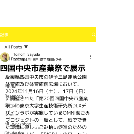
記事
All Posts
Tomomi Sayuda
All Posts
2025年4月18日
読了時間: 2分
四国中央市産業祭で展示
News
愛媛県四国中央市の伊予三島運動公園
Workshops
体育館及び体育館前広場において、
Media
2024年11月16日（土）、17日（日）
Research
に開催された「第20回四国中央市産業
Sampling
祭」に東京大学生産技術研究所DLXデ
ザインラボが実施しているOMNI海ごみ
Device
プロジェクトの一環として、紙ででき
ML-workshop
た環境に優しいごみ拾い促進のための
OL-device