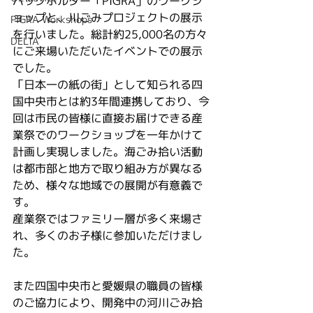
バッグホルダー「PIGRA」のワークシ
ョップと、川ごみプロジェクトの展示
PIGRA Workshops
を行いました。総計約25,000名の方々
DELTA
にご来場いただいたイベントでの展示
でした。
「日本一の紙の街」として知られる四
国中央市とは約3年間連携しており、今
回は市民の皆様に直接お届けできる産
業祭でのワークショップを一年かけて
計画し実現しました。海ごみ拾い活動
は都市部と地方で取り組み方が異なる
ため、様々な地域での展開が有意義で
す。
産業祭ではファミリー層が多く来場さ
れ、多くのお子様に参加いただけまし
た。
また四国中央市と愛媛県の職員の皆様
のご協力により、開発中の河川ごみ拾