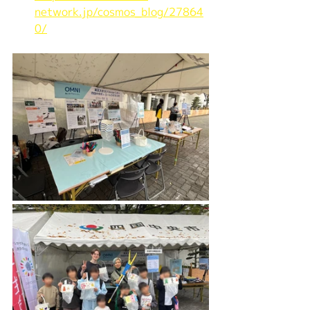
network.jp/cosmos_blog/27864
0/