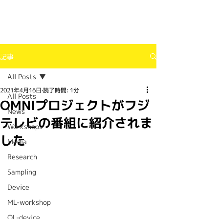
記事
All Posts
2021年4月16日
読了時間: 1分
All Posts
OMNIプロジェクトがフジ
News
テレビの番組に紹介されま
Workshops
した
Media
Research
Sampling
Device
ML-workshop
OL-device